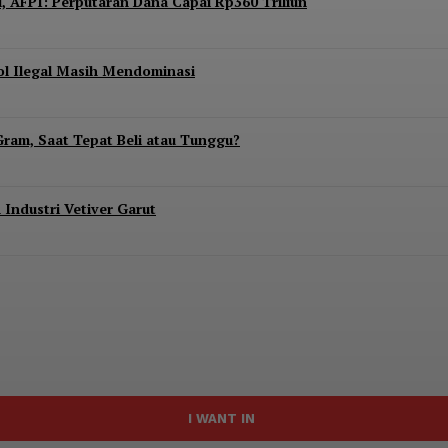
l, AFPI: Perputaran Dana Capai Rp360 Triliun
ol Ilegal Masih Mendominasi
Gram, Saat Tepat Beli atau Tunggu?
Industri Vetiver Garut
I WANT IN