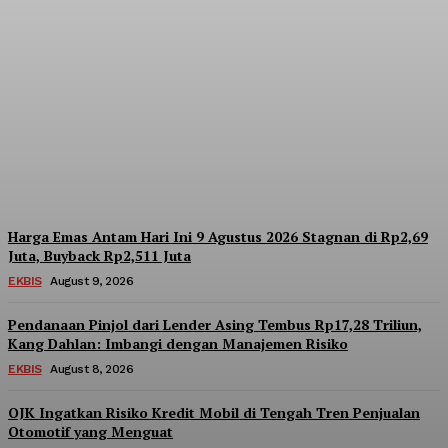
Bareskrim Limpahkan
Berkas Tersangka Eks
Direktur DSI ke Jaksa,
Aset Rp425 Miliar Disita
Admin
-
August 9, 2026
Harga Emas Antam Hari Ini 9 Agustus 2026 Stagnan di Rp2,69
Juta, Buyback Rp2,511 Juta
EKBIS
August 9, 2026
Pendanaan Pinjol dari Lender Asing Tembus Rp17,28 Triliun,
Kang Dahlan: Imbangi dengan Manajemen Risiko
EKBIS
August 8, 2026
OJK Ingatkan Risiko Kredit Mobil di Tengah Tren Penjualan
Otomotif yang Menguat