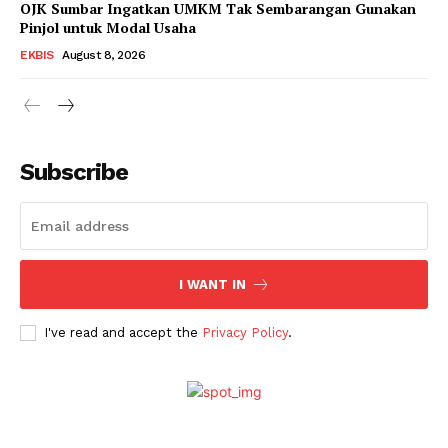
OJK Sumbar Ingatkan UMKM Tak Sembarangan Gunakan
Pinjol untuk Modal Usaha
SUBSCRIBE NOW
EKBIS
August 8, 2026
Company
Subscribe
About
Contact
I WANT IN
I've read and accept the
Privacy Policy
.