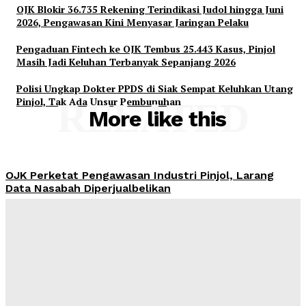
OJK Blokir 36.735 Rekening Terindikasi Judol hingga Juni
2026, Pengawasan Kini Menyasar Jaringan Pelaku
Pengaduan Fintech ke OJK Tembus 25.443 Kasus, Pinjol
Masih Jadi Keluhan Terbanyak Sepanjang 2026
Polisi Ungkap Dokter PPDS di Siak Sempat Keluhkan Utang
Pinjol, Tak Ada Unsur Pembunuhan
RELATED
More like this
OJK Perketat Pengawasan Industri Pinjol, Larang
Data Nasabah Diperjualbelikan
Admin
-
August 6, 2026
Harga Emas Antam Hari Ini 6 Agustus 2026 Naik Tajam
di Pegadaian, Sentuh Rp2,735 Juta per Gram
Admin
-
August 6, 2026