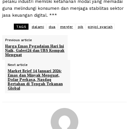
pelaku industri memiliki ketahanan modal yang memadai
guna melindungi konsumen dan menjaga stabilitas sektor
jasa keuangan digital. ***
TAGS
dalami
dua
merger
ojk
pinjol syariah
Previous article
Harga Emas Pegadaian Hari Ini
Naik, Galeri24 dan UBS Kompak
Menguat
Next article
Market Brief 14 Januari 2026:
Emas dan Minyak Menguat,
Dolar Perkasa, Nasdaq
Bertahan di Tengah Tekanan
Global