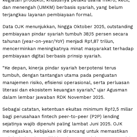
kegiatan produktif, khususnya pelaku usaha mikro, kecil,
dan menengah (UMKM) berbasis syariah, yang belum
terjangkau layanan pembiayaan formal.
Data OJK menunjukkan, hingga Oktober 2025, outstanding
pembiayaan pindar syariah tumbuh 38,15 persen secara
tahunan (year-on-year/YoY) menjadi Rp1,87 triliun,
mencerminkan meningkatnya minat masyarakat terhadap
pembiayaan digital berbasis prinsip syariah.
“Ke depan, kinerja pindar syariah berpotensi terus
tumbuh, dengan tantangan utama pada penguatan
manajemen risiko, efisiensi operasional, serta perluasan
literasi dan ekosistem keuangan syariah,” ujar Agusman
dalam lembar jawaban RDK November 2025.
Sebagai catatan, ketentuan ekuitas minimum Rp12,5 miliar
bagi perusahaan fintech peer-to-peer (P2P) lending
sejatinya wajib dipenuhi paling lambat Juni 2025. OJK
menegaskan, kebijakan ini dirancang untuk memastikan