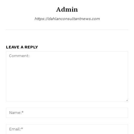
Admin
https://dahlanconsultantnews.com
LEAVE A REPLY
Comment:
Na
Ema