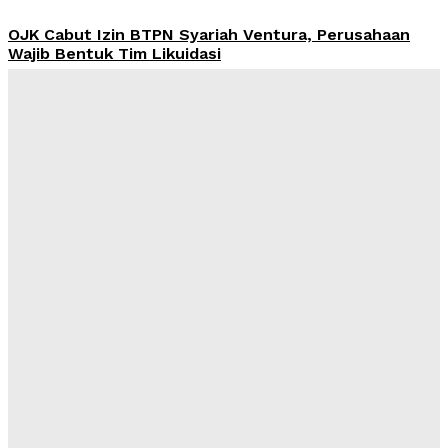
OJK Cabut Izin BTPN Syariah Ventura, Perusahaan
Wajib Bentuk Tim Likuidasi
Admin
-
August 9, 2026
Bareskrim Limpahkan Berkas Tersangka Eks Direktur
DSI ke Jaksa, Aset Rp425 Miliar Disita
Admin
-
August 9, 2026
Harga Emas Antam Hari Ini 9 Agustus 2026 Stagnan di
Rp2,69 Juta, Buyback Rp2,511 Juta
Admin
-
August 9, 2026
Pendanaan Pinjol dari Lender Asing Tembus Rp17,28
Triliun, Kang Dahlan: Imbangi dengan Manajemen
Risiko
Admin
-
August 8, 2026