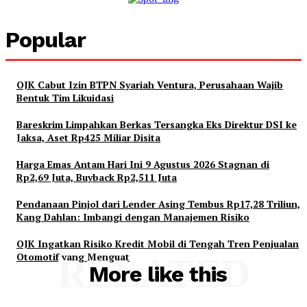
Popular
OJK Cabut Izin BTPN Syariah Ventura, Perusahaan Wajib
Bentuk Tim Likuidasi
Bareskrim Limpahkan Berkas Tersangka Eks Direktur DSI ke
Jaksa, Aset Rp425 Miliar Disita
Harga Emas Antam Hari Ini 9 Agustus 2026 Stagnan di
Rp2,69 Juta, Buyback Rp2,511 Juta
Pendanaan Pinjol dari Lender Asing Tembus Rp17,28 Triliun,
Kang Dahlan: Imbangi dengan Manajemen Risiko
OJK Ingatkan Risiko Kredit Mobil di Tengah Tren Penjualan
Otomotif yang Menguat
RELATED
More like this