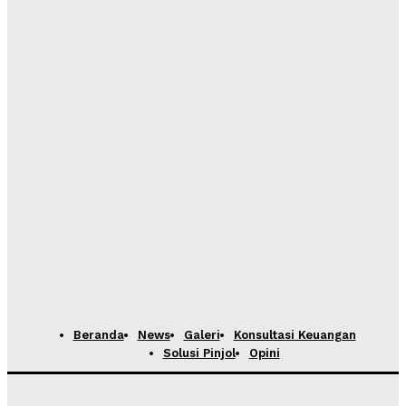
Beranda
News
Galeri
Konsultasi Keuangan
Solusi Pinjol
Opini