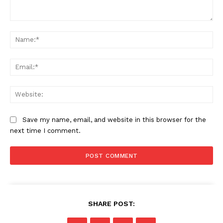
Comment:
Na
Ema
Web
News Week
Magazine PRO
Save my name, email, and website in this browser for the
next time I comment.
SHARE POST: