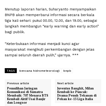
Menutup laporan harian, Suharyanto menyampaikan
BNPB akan memperbarui informasi secara berkala
tiga kali sehari: pukul 00.00, 12.00, dan 19.00, sebagai
langkah membangun “early warning dan early action”
bagi publik.
“Keterbukaan informasi menjadi kunci agar
masyarakat mengikuti perkembangan dengan jelas
sampai seluruh daerah pulih,” ujarnya. ***
TAGS
bencana hidrometeorologi
bnpb
Previous article
Next article
Pemulihan Jaringan
Juventus Bangkit, Milan
Komunikasi di Sumatra
Kembali ke Puncak:
Membaik: 707 Menara BTS
Drama Penuh Tekanan di
Kembali Aktif Usai Banjir
Pekan ke-13 Liga Italia
dan Longsor