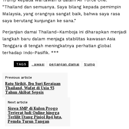
Trump kepada wartawan di dalam Air Force One.
“Thailand dan semuanya. Saya bilang kepada pemimpin
Malaysia, yang orangnya sangat baik, bahwa saya rasa
saya berutang kunjungan ke sana.”
Perjanjian damai Thailand–Kamboja ini diharapkan menjadi
langkah baru dalam menjaga stabilitas kawasan Asia
Tenggara di tengah meningkatnya perhatian global
terhadap Indo-Pasifik. ***
TAGS
. awasi
perjanjian damai
trump
Previous article
Ratu Sirikit, Ibu Suri Kerajaan
Thailand, Wafat di Usia 93
Tahun Akibat Sepsis
Next article
Siswa SMP di Kulon Progo
Terjerat Judi Online hingga
Terlilit Utang Pinjol Rp4 Juta,
Pemda Turun Tangan