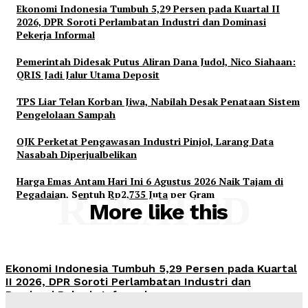
Ekonomi Indonesia Tumbuh 5,29 Persen pada Kuartal II
2026, DPR Soroti Perlambatan Industri dan Dominasi
Pekerja Informal
Pemerintah Didesak Putus Aliran Dana Judol, Nico Siahaan:
QRIS Jadi Jalur Utama Deposit
TPS Liar Telan Korban Jiwa, Nabilah Desak Penataan Sistem
Pengelolaan Sampah
OJK Perketat Pengawasan Industri Pinjol, Larang Data
Nasabah Diperjualbelikan
Harga Emas Antam Hari Ini 6 Agustus 2026 Naik Tajam di
Pegadaian, Sentuh Rp2,735 Juta per Gram
RELATED
More like this
Ekonomi Indonesia Tumbuh 5,29 Persen pada Kuartal
II 2026, DPR Soroti Perlambatan Industri dan
Dominasi Pekerja Informal