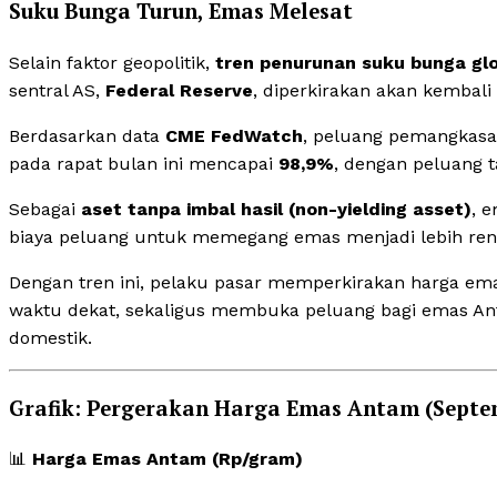
Suku Bunga Turun, Emas Melesat
Selain faktor geopolitik,
tren penurunan suku bunga gl
sentral AS,
Federal Reserve
, diperkirakan akan kemba
Berdasarkan data
CME FedWatch
, peluang pemangkas
pada rapat bulan ini mencapai
98,9%
, dengan peluang
Sebagai
aset tanpa imbal hasil (non-yielding asset)
, 
biaya peluang untuk memegang emas menjadi lebih ren
Dengan tren ini, pelaku pasar memperkirakan harga e
waktu dekat, sekaligus membuka peluang bagi emas A
domestik.
Grafik: Pergerakan Harga Emas Antam (Septe
📊
Harga Emas Antam (Rp/gram)