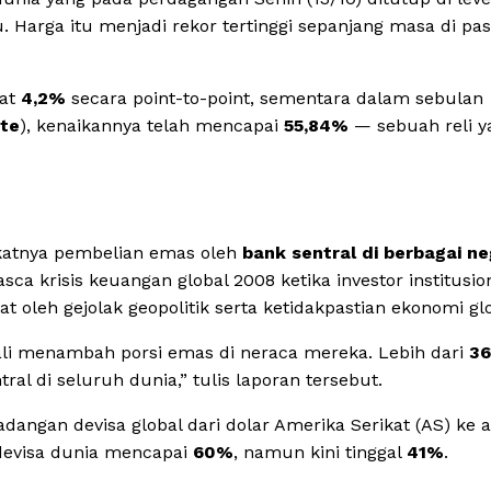
u. Harga itu menjadi rekor tertinggi sepanjang masa di pas
uat
4,2%
secara point-to-point, sementara dalam sebulan
te
), kenaikannya telah mencapai
55,84%
— sebuah reli y
gkatnya pembelian emas oleh
bank sentral di berbagai n
pasca krisis keuangan global 2008 ketika investor institusio
uat oleh gejolak geopolitik serta ketidakpastian ekonomi gl
mbali menambah porsi emas di neraca mereka. Lebih dari
36
ral di seluruh dunia,” tulis laporan tersebut.
angan devisa global dari dolar Amerika Serikat (AS) ke a
evisa dunia mencapai
60%
, namun kini tinggal
41%
.