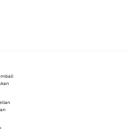
mbali
akan
elian
gan
l