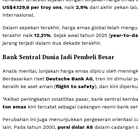
US$4.129,6 per troy ons
, naik
2,9%
dari akhir pekan lal
internasional.
Dalam sepekan terakhir, harga emas global telah meng
terakhir naik
12,21%
. Sejak awal tahun 2025 (
year-to-da
jarang terjadi dalam dua dekade terakhir.
Bank Sentral Dunia Jadi Pembeli Besar
Analis menilai, lonjakan harga emas dipicu oleh menin
Berdasarkan riset
Deutsche Bank AG
, tren ini dimulai 
beralih ke aset aman (
flight to safety
), dan kini diperk
“Akibat peningkatan volatilitas pasar, bank sentral ke
ton emas
kini tercatat sebagai cadangan resmi bank sent
Perubahan ini juga menunjukkan pergeseran orientasi cad
lain. Pada tahun 2000,
porsi dolar AS
dalam cadangan d