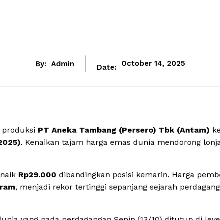
By:
Admin
October 14, 2025
Date:
 produksi
PT Aneka Tambang (Persero) Tbk (Antam)
ke
2025)
. Kenaikan tajam harga emas dunia mendorong lonj
 naik
Rp29.000
dibandingkan posisi kemarin. Harga pemb
gram
, menjadi rekor tertinggi sepanjang sejarah perdagan
unia yang pada perdagangan Senin (13/10) ditutup di leve