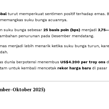
obal
turut memperkuat sentimen positif terhadap emas. 
li memangkas suku bunga acuannya.
an suku bunga sebesar
25 basis poin (bps)
menjadi
3,75
 tambahan penurunan pada Desember mendatang.
emas menjadi lebih menarik ketika suku bunga turun, kar
dah.
mas dunia berpotensi menembus
US$4.200 per troy ons
d
ntam untuk kembali mencetak
rekor harga baru
di pasar
mber–Oktober 2025)