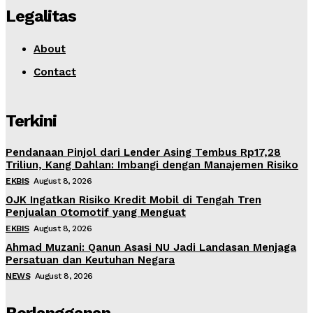
Legalitas
About
Contact
Terkini
Pendanaan Pinjol dari Lender Asing Tembus Rp17,28
Triliun, Kang Dahlan: Imbangi dengan Manajemen Risiko
EKBIS
August 8, 2026
OJK Ingatkan Risiko Kredit Mobil di Tengah Tren
Penjualan Otomotif yang Menguat
EKBIS
August 8, 2026
Ahmad Muzani: Qanun Asasi NU Jadi Landasan Menjaga
Persatuan dan Keutuhan Negara
NEWS
August 8, 2026