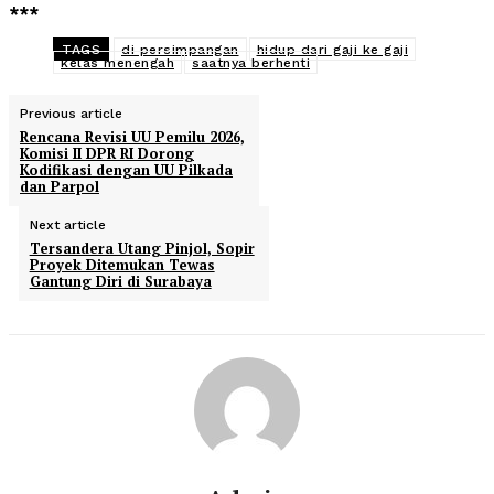
***
TAGS
di persimpangan
hidup dari gaji ke gaji
kelas menengah
saatnya berhenti
Previous article
Rencana Revisi UU Pemilu 2026,
Komisi II DPR RI Dorong
Kodifikasi dengan UU Pilkada
dan Parpol
Next article
Tersandera Utang Pinjol, Sopir
Proyek Ditemukan Tewas
Gantung Diri di Surabaya