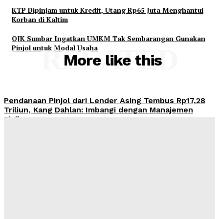
KTP Dipinjam untuk Kredit, Utang Rp65 Juta Menghantui
Korban di Kaltim
OJK Sumbar Ingatkan UMKM Tak Sembarangan Gunakan
Pinjol untuk Modal Usaha
RELATED
More like this
Pendanaan Pinjol dari Lender Asing Tembus Rp17,28
Triliun, Kang Dahlan: Imbangi dengan Manajemen
Risiko
Admin
-
August 8, 2026
OJK Ingatkan Risiko Kredit Mobil di Tengah Tren
Penjualan Otomotif yang Menguat
Admin
-
August 8, 2026