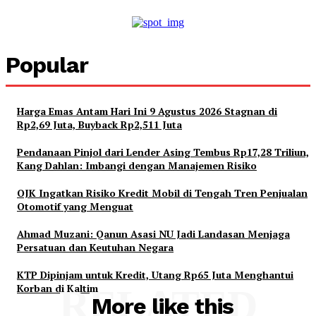
Popular
Harga Emas Antam Hari Ini 9 Agustus 2026 Stagnan di
Rp2,69 Juta, Buyback Rp2,511 Juta
Pendanaan Pinjol dari Lender Asing Tembus Rp17,28 Triliun,
Kang Dahlan: Imbangi dengan Manajemen Risiko
OJK Ingatkan Risiko Kredit Mobil di Tengah Tren Penjualan
Otomotif yang Menguat
Ahmad Muzani: Qanun Asasi NU Jadi Landasan Menjaga
Persatuan dan Keutuhan Negara
KTP Dipinjam untuk Kredit, Utang Rp65 Juta Menghantui
Korban di Kaltim
RELATED
More like this