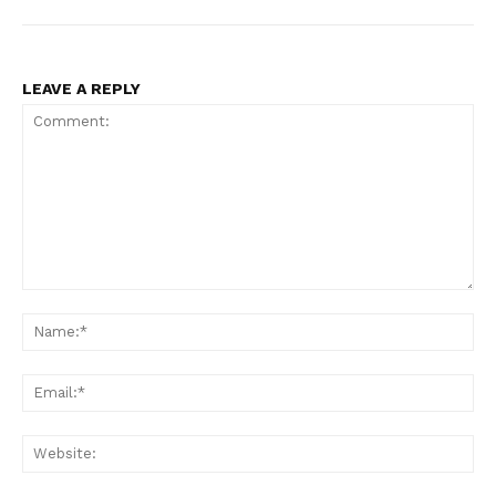
LEAVE A REPLY
Comment:
Na
Ema
Web