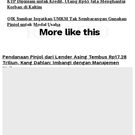
KTP Dipinjam untuk Kredit, Utang Rp65 Juta Menghantui
Korban di Kaltim
OJK Sumbar Ingatkan UMKM Tak Sembarangan Gunakan
Pinjol untuk Modal Usaha
RELATED
More like this
Pendanaan Pinjol dari Lender Asing Tembus Rp17,28
Triliun, Kang Dahlan: Imbangi dengan Manajemen
Risiko
Admin
-
August 8, 2026
OJK Ingatkan Risiko Kredit Mobil di Tengah Tren
Penjualan Otomotif yang Menguat
Admin
-
August 8, 2026
Ahmad Muzani: Qanun Asasi NU Jadi Landasan