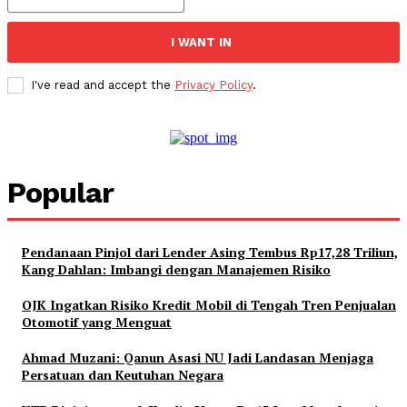
I WANT IN
I've read and accept the
Privacy Policy
.
Popular
Pendanaan Pinjol dari Lender Asing Tembus Rp17,28 Triliun,
Kang Dahlan: Imbangi dengan Manajemen Risiko
OJK Ingatkan Risiko Kredit Mobil di Tengah Tren Penjualan
Otomotif yang Menguat
Ahmad Muzani: Qanun Asasi NU Jadi Landasan Menjaga
Persatuan dan Keutuhan Negara