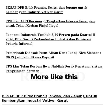
BKSAP DPR Bidik Prancis, Swiss, dan Jepang untuk
Kembangkan Industri Vetiver Garut
PWI dan AFPI Bersinergi Tingkatkan Literasi Keuangan
untuk Tekan Korban Pinjol Ilegal
Ekonomi Indonesia Tumbuh 5,29 Persen pada Kuartal II
2026, DPR Soroti Perlambatan Industri dan Dominasi
Pekerja Informal
Pemerintah Didesak Putus Aliran Dana Judol, Nico Siahaan:
QRIS Jadi Jalur Utama Deposit
TPS Liar Telan Korban Jiwa, Nabilah Desak Penataan Sistem
Pengelolaan Sampah
RELATED
More like this
BKSAP DPR Bidik Prancis, Swiss, dan Jepang untuk
Kembangkan Industri Vetiver Garut