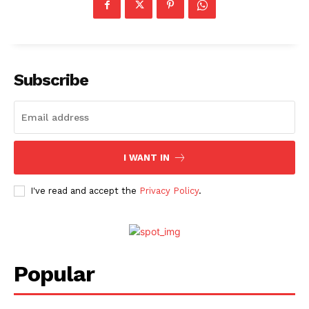
Subscribe
I WANT IN
News Week
Magazine PRO
I've read and accept the
Privacy Policy
.
Popular