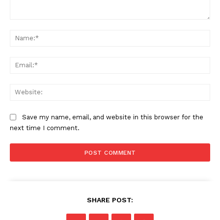
Comment:
Na
Ema
Web
Save my name, email, and website in this browser for the
next time I comment.
SHARE POST: