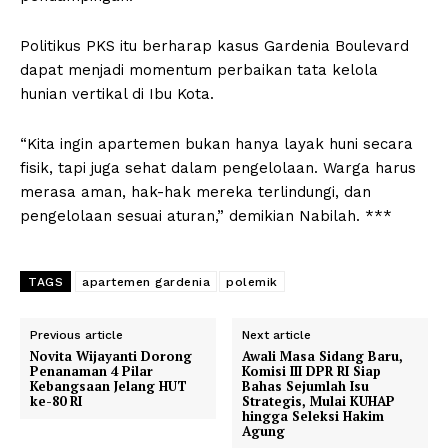
Politikus PKS itu berharap kasus Gardenia Boulevard
dapat menjadi momentum perbaikan tata kelola
hunian vertikal di Ibu Kota.
“Kita ingin apartemen bukan hanya layak huni secara
fisik, tapi juga sehat dalam pengelolaan. Warga harus
merasa aman, hak-hak mereka terlindungi, dan
pengelolaan sesuai aturan,” demikian Nabilah. ***
TAGS
apartemen gardenia
polemik
Previous article
Next article
Novita Wijayanti Dorong
Awali Masa Sidang Baru,
Penanaman 4 Pilar
Komisi III DPR RI Siap
Kebangsaan Jelang HUT
Bahas Sejumlah Isu
ke-80 RI
Strategis, Mulai KUHAP
hingga Seleksi Hakim
Agung