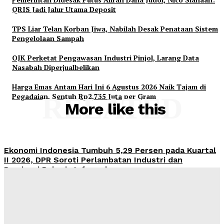
QRIS Jadi Jalur Utama Deposit
TPS Liar Telan Korban Jiwa, Nabilah Desak Penataan Sistem
Pengelolaan Sampah
OJK Perketat Pengawasan Industri Pinjol, Larang Data
Nasabah Diperjualbelikan
Harga Emas Antam Hari Ini 6 Agustus 2026 Naik Tajam di
Pegadaian, Sentuh Rp2,735 Juta per Gram
RELATED
More like this
Ekonomi Indonesia Tumbuh 5,29 Persen pada Kuartal
II 2026, DPR Soroti Perlambatan Industri dan
Dominasi Pekerja Informal
Admin
-
August 6, 2026
Pemerintah Didesak Putus Aliran Dana Judol, Nico