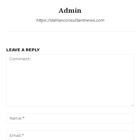
Admin
https://dahlanconsultantnews.com
LEAVE A REPLY
Comment:
Na
Ema