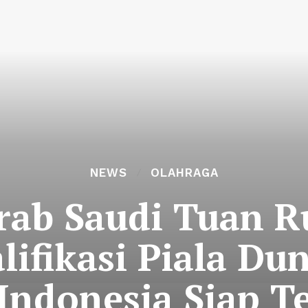
NEWS
OLAHRAGA
Arab Saudi Tuan 
ifikasi Piala Du
 Indonesia Siap 