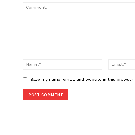
Comment:
Name:*
Save my name, email, and website in this browser 