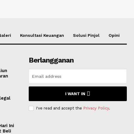
Galeri
Konsultasi Keuangan
Solusi Pinjol
Opini
Berlangganan
liun
aran
I WANT IN
legal
I've read and accept the
Privacy Policy
.
ri Ini
 Beli