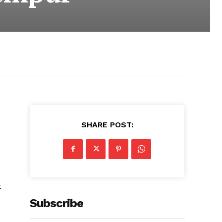
SHARE POST:
t
Subscribe