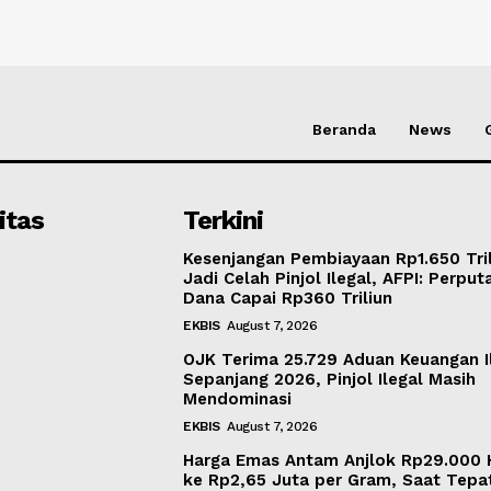
Beranda
News
itas
Terkini
Kesenjangan Pembiayaan Rp1.650 Tri
Jadi Celah Pinjol Ilegal, AFPI: Perput
Dana Capai Rp360 Triliun
EKBIS
August 7, 2026
OJK Terima 25.729 Aduan Keuangan I
Sepanjang 2026, Pinjol Ilegal Masih
Mendominasi
EKBIS
August 7, 2026
Harga Emas Antam Anjlok Rp29.000 Ha
ke Rp2,65 Juta per Gram, Saat Tepat