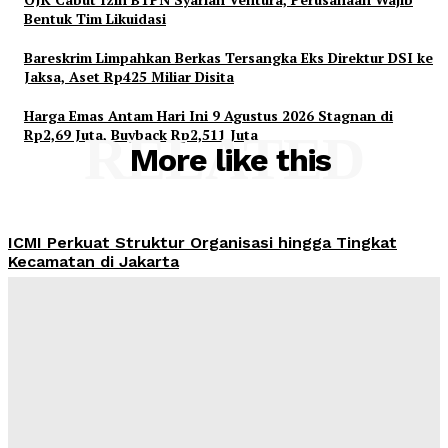
Bentuk Tim Likuidasi
Bareskrim Limpahkan Berkas Tersangka Eks Direktur DSI ke
Jaksa, Aset Rp425 Miliar Disita
Harga Emas Antam Hari Ini 9 Agustus 2026 Stagnan di
Rp2,69 Juta, Buyback Rp2,511 Juta
RELATED
More like this
ICMI Perkuat Struktur Organisasi hingga Tingkat
Kecamatan di Jakarta
Admin
-
August 9, 2026
Yasonna Laoly Minta Putusan KPPU soal 97 Pinjol
Didenda Rp755 Miliar Dikawal Ketat
Admin
-
August 9, 2026