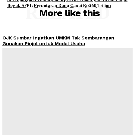
Ilegal, AFPI: Perputaran Dana Capai Rp360 Triliun
RELATED
More like this
OJK Sumbar Ingatkan UMKM Tak Sembarangan
Gunakan Pinjol untuk Modal Usaha
Admin
-
August 8, 2026
Harga Emas Pegadaian Sabtu 8 Agustus 2026 Tak
Berubah, Antam Rp2,756 Juta per Gram
Admin
-
August 8, 2026
MUI dan AMREI Dorong Tata Kelola Berbasis Risiko,
KPI dan KRI Jadi Kunci Kinerja
Admin
-
August 7, 2026