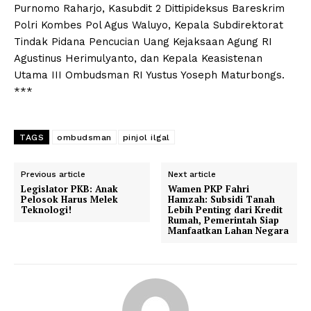
Purnomo Raharjo, Kasubdit 2 Dittipideksus Bareskrim
Polri Kombes Pol Agus Waluyo, Kepala Subdirektorat
Tindak Pidana Pencucian Uang Kejaksaan Agung RI
Agustinus Herimulyanto, dan Kepala Keasistenan
Utama III Ombudsman RI Yustus Yoseph Maturbongs.
***
TAGS
ombudsman
pinjol ilgal
Previous article
Next article
Legislator PKB: Anak
Wamen PKP Fahri
Pelosok Harus Melek
Hamzah: Subsidi Tanah
Teknologi!
Lebih Penting dari Kredit
Rumah, Pemerintah Siap
Manfaatkan Lahan Negara