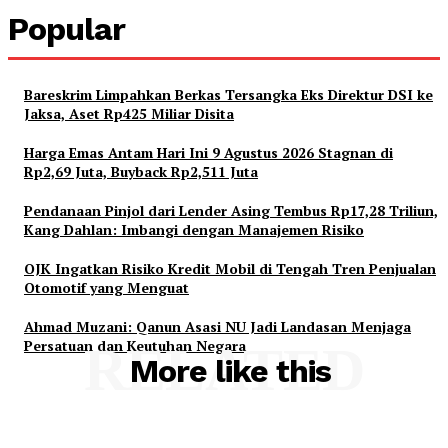
Popular
Bareskrim Limpahkan Berkas Tersangka Eks Direktur DSI ke
Jaksa, Aset Rp425 Miliar Disita
Harga Emas Antam Hari Ini 9 Agustus 2026 Stagnan di
Rp2,69 Juta, Buyback Rp2,511 Juta
Pendanaan Pinjol dari Lender Asing Tembus Rp17,28 Triliun,
Kang Dahlan: Imbangi dengan Manajemen Risiko
OJK Ingatkan Risiko Kredit Mobil di Tengah Tren Penjualan
Otomotif yang Menguat
Ahmad Muzani: Qanun Asasi NU Jadi Landasan Menjaga
Persatuan dan Keutuhan Negara
RELATED
More like this