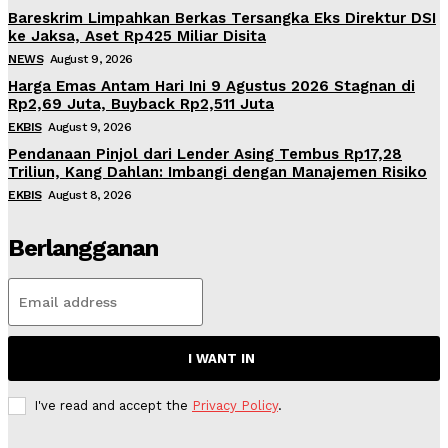
Bareskrim Limpahkan Berkas Tersangka Eks Direktur DSI
ke Jaksa, Aset Rp425 Miliar Disita
NEWS
August 9, 2026
Harga Emas Antam Hari Ini 9 Agustus 2026 Stagnan di
Rp2,69 Juta, Buyback Rp2,511 Juta
EKBIS
August 9, 2026
Pendanaan Pinjol dari Lender Asing Tembus Rp17,28
Triliun, Kang Dahlan: Imbangi dengan Manajemen Risiko
EKBIS
August 8, 2026
Berlangganan
I WANT IN
I've read and accept the
Privacy Policy
.