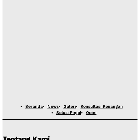
Beranda
News
Galeri
Konsultasi Keuangan
Solusi Pinjol
Opini
Tentang Kami