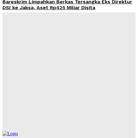
Bareskrim Limpahkan Berkas Tersangka Eks Direktur
DSI ke Jaksa, Aset Rp425 Miliar Disita
Admin
-
August 9, 2026
Harga Emas Antam Hari Ini 9 Agustus 2026 Stagnan di
Rp2,69 Juta, Buyback Rp2,511 Juta
Admin
-
August 9, 2026
Pendanaan Pinjol dari Lender Asing Tembus Rp17,28
Triliun, Kang Dahlan: Imbangi dengan Manajemen
Risiko
Admin
-
August 8, 2026
OJK Ingatkan Risiko Kredit Mobil di Tengah Tren
Penjualan Otomotif yang Menguat
Admin
-
August 8, 2026