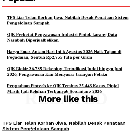
TPS Liar Telan Korban Jiwa, Nabilah Desak Penataan Sistem
Pengelolaan Sampah
OJK Perketat Pengawasan Industri Pinjol, Larang Data
Nasabah Diperjualbelikan
Harga Emas Antam Hari Ini 6 Agustus 2026 Naik Tajam di
Pegadaian, Sentuh Rp2,735 Juta per Gram
OJK Blokir 36.735 Rekening Terindikasi Judol hingga Juni
2026, Pengawasan Kini Menyasar Jaringan Pelaku
Pengaduan Fintech ke OJK Tembus 25.443 Kasus, Pinjol
Masih Jadi Keluhan Terbanyak Sepanjang 2026
RELATED
More like this
TPS Liar Telan Korban Jiwa, Nabilah Desak Penataan
Sistem Pengelolaan Sampah