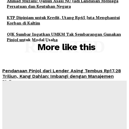
Ahmad Muzani: Qanun Asasi NU Jadi Landasan Menjaga
Persatuan dan Keutuhan Negara
KTP Dipinjam untuk Kredit, Utang Rp65 Juta Menghantui
Korban di Kaltim
OJK Sumbar Ingatkan UMKM Tak Sembarangan Gunakan
Pinjol untuk Modal Usaha
RELATED
More like this
Pendanaan Pinjol dari Lender Asing Tembus Rp17,28
Triliun, Kang Dahlan: Imbangi dengan Manajemen
Risiko
Admin
-
August 8, 2026
OJK Ingatkan Risiko Kredit Mobil di Tengah Tren
Penjualan Otomotif yang Menguat
Admin
-
August 8, 2026