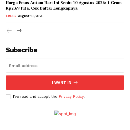
Harga Emas Antam Hari Ini Senin 10 Agustus 2026: 1 Gram
SUBSCRIBE NOW
Rp2,69 Juta, Cek Daftar Lengkapnya
EKBIS
August 10, 2026
Company
Subscribe
About
Contact
I WANT IN
I've read and accept the
Privacy Policy
.