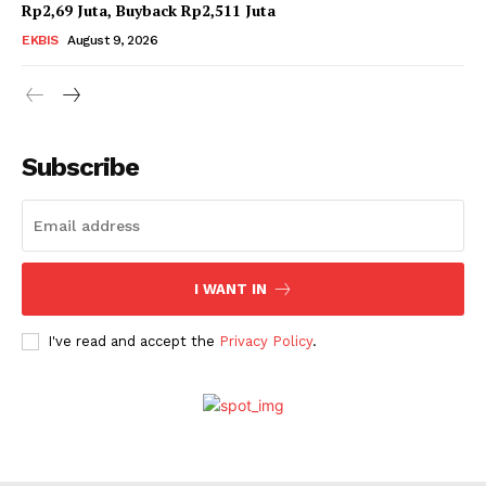
Rp2,69 Juta, Buyback Rp2,511 Juta
SUBSCRIBE NOW
EKBIS
August 9, 2026
Company
Subscribe
About
Contact
I WANT IN
I've read and accept the
Privacy Policy
.