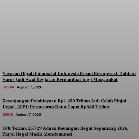
MUI dan AMREI Dorong
Tata Kelola Berbasis
Risiko, KPI dan KRI Jadi
Kunci Kinerja
Admin
-
August 7, 2026
Yayasan Hijrah Finanscial Indonesia Resmi Beroperasi, Dahlan:
Harus Jadi Awal Kegiatan Bermanfaat bagi Masyarakat
KESRA
August 7, 2026
Kesenjangan Pembiayaan Rp1.650 Triliun Jadi Celah Pinjol
Ilegal, AFPI: Perputaran Dana Capai Rp360 Triliun
EKBIS
August 7, 2026
OJK Terima 25.729 Aduan Keuangan Ilegal Sepanjang 2026,
Pinjol Ilegal Masih Mendominasi