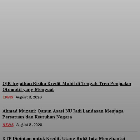
Pendanaan Pinjol dari
Lender Asing Tembus
Rp17,28 Triliun, Kang
Dahlan: Imbangi dengan
Manajemen Risiko
Admin
-
August 8, 2026
OJK Ingatkan Risiko Kredit Mobil di Tengah Tren Penjualan
Otomotif yang Menguat
EKBIS
August 8, 2026
Ahmad Muzani: Qanun Asasi NU Jadi Landasan Menjaga
Persatuan dan Keutuhan Negara
NEWS
August 8, 2026
KTP Dipinjam untuk Kredit, Utang Rp65 Juta Menghantui