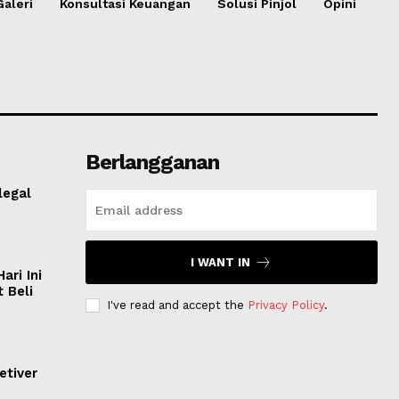
Galeri
Konsultasi Keuangan
Solusi Pinjol
Opini
Berlangganan
legal
I WANT IN
ri Ini
 Beli
I've read and accept the
Privacy Policy
.
etiver