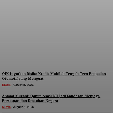
Pendanaan Pinjol dari
Lender Asing Tembus
Rp17,28 Triliun, Kang
Dahlan: Imbangi dengan
Manajemen Risiko
Admin
-
August 8, 2026
OJK Ingatkan Risiko Kredit Mobil di Tengah Tren Penjualan
Otomotif yang Menguat
EKBIS
August 8, 2026
Ahmad Muzani: Qanun Asasi NU Jadi Landasan Menjaga
Persatuan dan Keutuhan Negara
NEWS
August 8, 2026