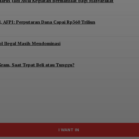
 Harus Jadi Awal Kegiatan Bermanfaat bagi Masyarakat
l, AFPI: Perputaran Dana Capai Rp360 Triliun
ol Ilegal Masih Mendominasi
Gram, Saat Tepat Beli atau Tunggu?
I WANT IN