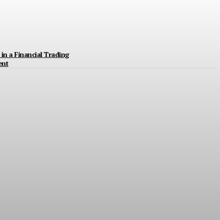
in a Financial Trading
ent