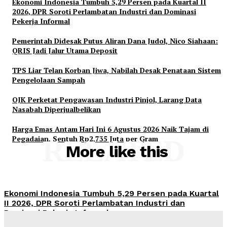
Ekonomi Indonesia Tumbuh 5,29 Persen pada Kuartal II
2026, DPR Soroti Perlambatan Industri dan Dominasi
Pekerja Informal
Pemerintah Didesak Putus Aliran Dana Judol, Nico Siahaan:
QRIS Jadi Jalur Utama Deposit
TPS Liar Telan Korban Jiwa, Nabilah Desak Penataan Sistem
Pengelolaan Sampah
OJK Perketat Pengawasan Industri Pinjol, Larang Data
Nasabah Diperjualbelikan
Harga Emas Antam Hari Ini 6 Agustus 2026 Naik Tajam di
Pegadaian, Sentuh Rp2,735 Juta per Gram
RELATED
More like this
Ekonomi Indonesia Tumbuh 5,29 Persen pada Kuartal
II 2026, DPR Soroti Perlambatan Industri dan
Dominasi Pekerja Informal