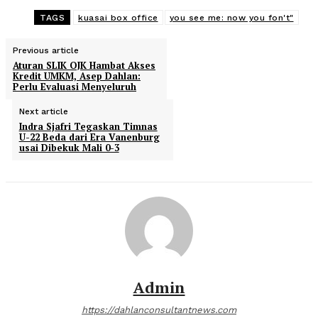
TAGS
kuasai box office
you see me: now you fon't"
Previous article
Aturan SLIK OJK Hambat Akses
Kredit UMKM, Asep Dahlan:
Perlu Evaluasi Menyeluruh
Next article
Indra Sjafri Tegaskan Timnas
U-22 Beda dari Era Vanenburg
usai Dibekuk Mali 0-3
Admin
https://dahlanconsultantnews.com