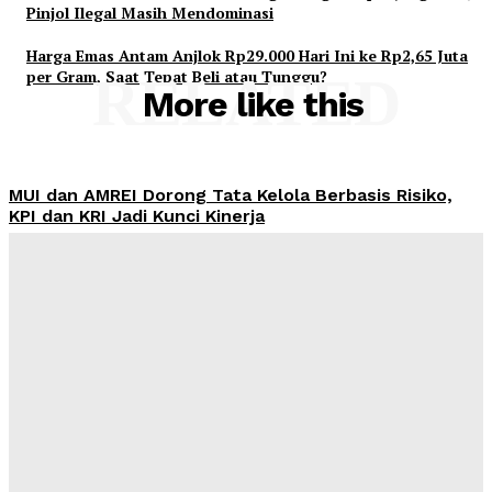
Pinjol Ilegal Masih Mendominasi
Harga Emas Antam Anjlok Rp29.000 Hari Ini ke Rp2,65 Juta
per Gram, Saat Tepat Beli atau Tunggu?
RELATED
More like this
MUI dan AMREI Dorong Tata Kelola Berbasis Risiko,
KPI dan KRI Jadi Kunci Kinerja
Admin
-
August 7, 2026
Yayasan Hijrah Finanscial Indonesia Resmi Beroperasi,
Dahlan: Harus Jadi Awal Kegiatan Bermanfaat bagi
Masyarakat
Admin
-
August 7, 2026
Kesenjangan Pembiayaan Rp1.650 Triliun Jadi Celah
Pinjol Ilegal, AFPI: Perputaran Dana Capai Rp360