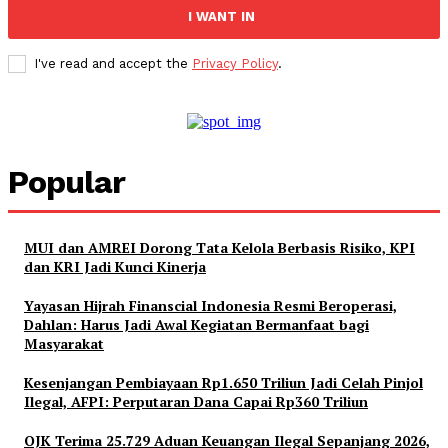
I WANT IN
I've read and accept the
Privacy Policy
.
Popular
MUI dan AMREI Dorong Tata Kelola Berbasis Risiko, KPI
dan KRI Jadi Kunci Kinerja
Yayasan Hijrah Finanscial Indonesia Resmi Beroperasi,
Dahlan: Harus Jadi Awal Kegiatan Bermanfaat bagi
Masyarakat
Kesenjangan Pembiayaan Rp1.650 Triliun Jadi Celah Pinjol
Ilegal, AFPI: Perputaran Dana Capai Rp360 Triliun
OJK Terima 25.729 Aduan Keuangan Ilegal Sepanjang 2026,