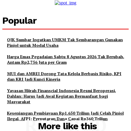
Popular
OJK Sumbar Ingatkan UMKM Tak Sembarangan Gunakan
Pinjol untuk Modal Usaha
Harga Emas Pegadaian Sabtu 8 Agustus 2026 Tak Berubah,
Antam Rp2,756 Juta per Gram
MUI dan AMREI Dorong Tata Kelola Berbasis Risiko, KPI
dan KRI Jadi Kunci Kinerja
Yayasan Hijrah Finanscial Indonesia Resmi Beroperasi,
Dahlan: Harus Jadi Awal Kegiatan Bermanfaat bagi
Masyarakat
Kesenjangan Pembiayaan Rp1.650 Triliun Jadi Celah Pinjol
Ilegal, AFPI: Perputaran Dana Capai Rp360 Triliun
RELATED
More like this