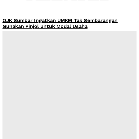
OJK Sumbar Ingatkan UMKM Tak Sembarangan
Gunakan Pinjol untuk Modal Usaha
Admin
-
August 8, 2026
Harga Emas Pegadaian Sabtu 8 Agustus 2026 Tak
Berubah, Antam Rp2,756 Juta per Gram
Admin
-
August 8, 2026
MUI dan AMREI Dorong Tata Kelola Berbasis Risiko,
KPI dan KRI Jadi Kunci Kinerja
Admin
-
August 7, 2026
Yayasan Hijrah Finanscial Indonesia Resmi Beroperasi,
Dahlan: Harus Jadi Awal Kegiatan Bermanfaat bagi
Masyarakat