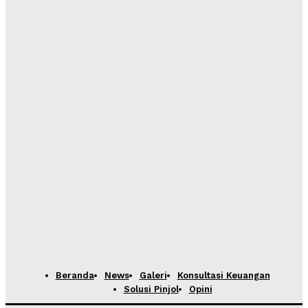
Beranda
News
Galeri
Konsultasi Keuangan
Solusi Pinjol
Opini