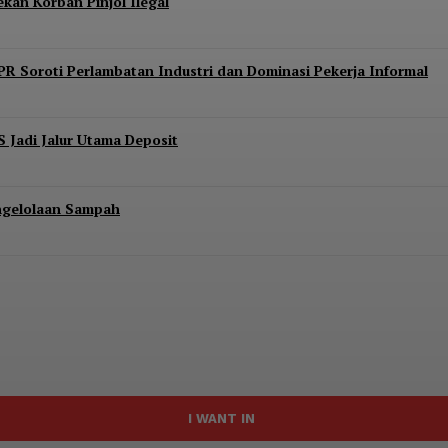
kan Korban Pinjol Ilegal
PR Soroti Perlambatan Industri dan Dominasi Pekerja Informal
S Jadi Jalur Utama Deposit
engelolaan Sampah
I WANT IN