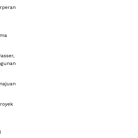
erperan
n
ama
asser,
ngunan
majuan
proyek
i