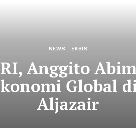
NEWS
EKBIS
I, Anggito Abim
konomi Global d
Aljazair