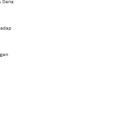
a Dana
hadap
ngan