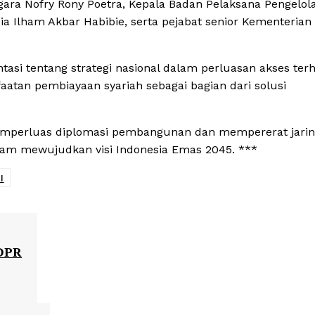
ara Nofry Rony Poetra, Kepala Badan Pelaksana Pengelol
ia Ilham Akbar Habibie, serta pejabat senior Kementerian
asi tentang strategi nasional dalam perluasan akses ter
atan pembiayaan syariah sebagai bagian dari solusi
emperluas diplomasi pembangunan dan mempererat jari
dalam mewujudkan visi Indonesia Emas 2045. ***
I
 DPR