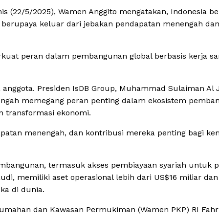
mis (22/5/2025), Wamen Anggito mengatakan, Indonesia b
g berupaya keluar dari jebakan pendapatan menengah da
erkuat peran dalam pembangunan global berbasis kerja s
ra anggota. Presiden IsDB Group, Muhammad Sulaiman Al J
engah memegang peran penting dalam ekosistem pemba
m transformasi ekonomi.
patan menengah, dan kontribusi mereka penting bagi ke
pembangunan, termasuk akses pembiayaan syariah untuk 
audi, memiliki aset operasional lebih dari US$16 miliar dan
ka di dunia.
Perumahan dan Kawasan Permukiman (Wamen PKP) RI Fahr