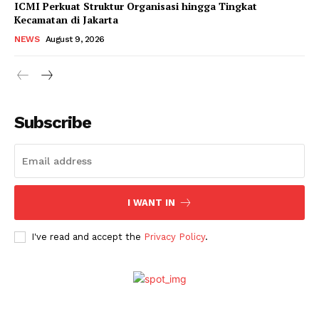
ICMI Perkuat Struktur Organisasi hingga Tingkat
SUBSCRIBE NOW
Kecamatan di Jakarta
NEWS
August 9, 2026
Company
Subscribe
About
Contact
I WANT IN
I've read and accept the
Privacy Policy
.