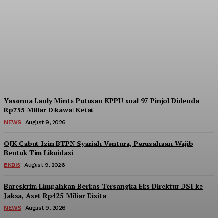
ICMI Perkuat Struktur
Organisasi hingga Tingkat
Kecamatan di Jakarta
Admin
-
August 9, 2026
Yasonna Laoly Minta Putusan KPPU soal 97 Pinjol Didenda
Rp755 Miliar Dikawal Ketat
NEWS
August 9, 2026
OJK Cabut Izin BTPN Syariah Ventura, Perusahaan Wajib
Bentuk Tim Likuidasi
EKBIS
August 9, 2026
Bareskrim Limpahkan Berkas Tersangka Eks Direktur DSI ke
Jaksa, Aset Rp425 Miliar Disita
NEWS
August 9, 2026